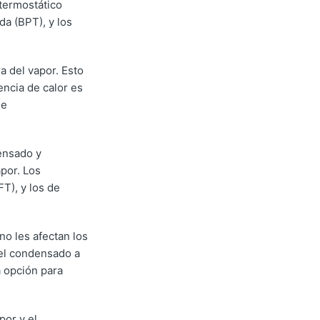
termostático
da (BPT), y los
 del vapor. Esto
encia de calor es
de
ensado y
por. Los
T), y los de
no les afectan los
 el condensado a
a opción para
por y el