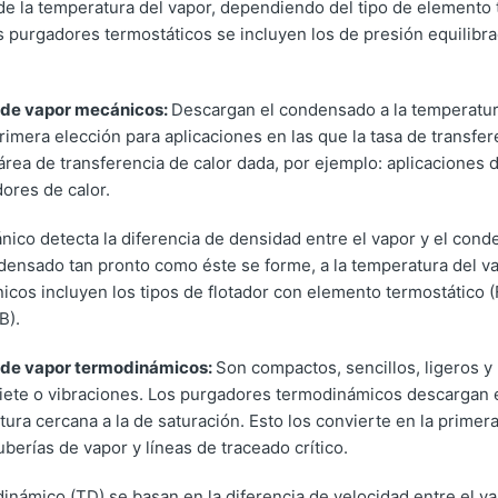
de la temperatura del vapor, dependiendo del tipo de elemento 
 purgadores termostáticos se incluyen los de presión equilibra
de vapor mecánicos:
Descargan el condensado a la temperatura
primera elección para aplicaciones en las que la tasa de transfer
 área de transferencia de calor dada, por ejemplo: aplicaciones 
ores de calor.
ico detecta la diferencia de densidad entre el vapor y el cond
densado tan pronto como éste se forme, a la temperatura del va
cos incluyen los tipos de flotador con elemento termostático (F
B).
de vapor termodinámicos:
Son compactos, sencillos, ligeros y 
riete o vibraciones. Los purgadores termodinámicos descargan
ura cercana a la de saturación. Esto los convierte en la primer
uberías de vapor y líneas de traceado crítico.
inámico (TD) se basan en la diferencia de velocidad entre el va