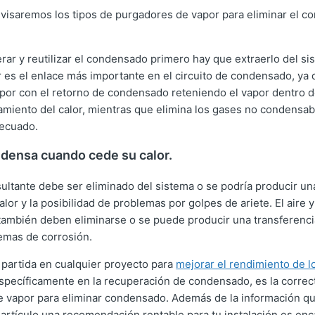
revisaremos los tipos de purgadores de vapor para eliminar el 
ar y reutilizar el condensado primero hay que extraerlo del si
 es el enlace más importante en el circuito de condensado, ya 
por con el retorno de condensado reteniendo el vapor dentro d
iento del calor, mientras que elimina los gases no condensa
ecuado.
ndensa cuando cede su calor.
ultante debe ser eliminado del sistema o se podría producir un
alor y la posibilidad de problemas por golpes de ariete. El aire 
ambién deben eliminarse o se puede producir una transferenci
lemas de corrosión.
partida en cualquier proyecto para
mejorar el rendimiento de l
específicamente en la recuperación de condensado, es la correc
e vapor para eliminar condensado. Además de la información q
 artículo una recomendación rentable para tu instalación es enc