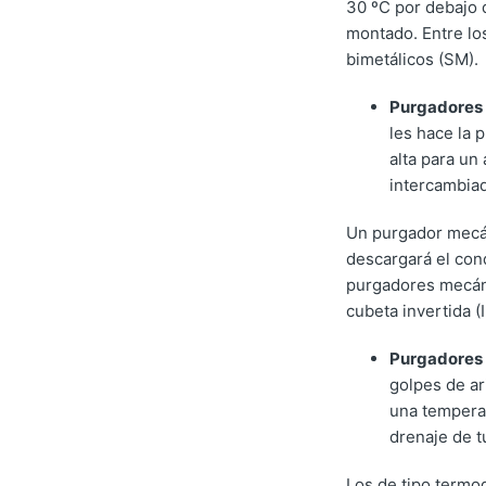
30 ºC por debajo 
montado. Entre los
bimetálicos (SM).
Purgadores 
les hace la 
alta para un
intercambiad
Un purgador mecán
descargará el con
purgadores mecáni
cubeta invertida (I
Purgadores 
golpes de a
una temperat
drenaje de t
Los de tipo termod