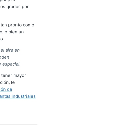
cos grados por
o tan pronto como
o, o bien un
o.
el aire en
onden
 especial.
y tener mayor
ción, le
ión de
ntas industriales