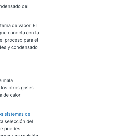
condensado del
stema de vapor. El
que conecta con la
el proceso para el
bles y condensado
a mala
y los otros gases
a de calor
os sistemas de
ta selección del
ue puedes
argar una revisión